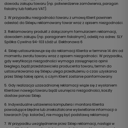
dowodu zakupu towaru (np. potwierdzenie zamówienia, paragon
fiskalny lub faktura VAT).
2. W przypadku niezgodności towaru z umową Klient powinien
odesłać do Sklepu reklamowany towar wraz z opisem niezgodności.
3. Reklamowany produkt z dołączonym formularzem reklamacji,
dowodem zakupu (np. paragonem fiskalnym), odeślij na adres: SLY
Spółka Cywilna 94-103 Łódź ul. Elektronowa 6
4. Sklep ustosunkowuje się do reklamacji Klienta w terminie 14 dni od
momentu zwrotu towaru wraz z opisem niezgodności. W przypadku,
gdy weryfikacja niezgodności wymaga zasięgnięcia opinii
biegłego, bądź przedstawiciela producenta towaru, termin do
ustosunkowania się Sklepu ulega przedłużeniu o czas uzyskania
przez Sklep takiej opinii, o czym Klient zostanie poinformowany.
5. Gdy realizacja uzasadnionej reklamacji wiąże się z wysłaniem
Klientowi nowego towaru bądź usunięcia niezgodności, koszty
dostaw ponosi Sklep.
6. Indywidualne ustawienia komputera i monitora Klienta
powodujące błędne lub zniekształcone wyświetlanie informacji o
towarach (np. kolorów), nie mogą być podstawą reklamacji.
7. W przypadku uwzględnienie przez Sklep reklamacji, nastąpi w