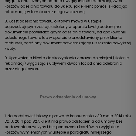
ciągu 14 dni, liczonych od dnia uwzględnienia reklamacji, zwrot
kosztów odesłania towaru do Sklepu, jakie klient poniósł składając
reklamacje, w formie przez niego wskazanej.
8. Koszt odesłania towaru, o którym mowa w ustępie
poprzedzającym zostaje ustalony w oparciu kwotę podaną na
dokumencie potwierdzającym odesłania towaru, na opakowaniu
odesłanego towaru lub w oparciu o przedstawiony przez klienta
rachunek, bądź inny dokument potwierdzający uiszczenia powyższej
kwoty.
9. Uprawnienia klienta do skorzystania z prawa do rękojmi (złożenie
reklamacji) wygasają z upływem dwóch lat od dnia odebrania
przez niego towaru.
Prawo odstąpienia od umowy
1. Na podstawie Ustawy o prawach konsumenta z 30 maja 2014 roku
Dz. U. 2014 poz. 827, Klient ma prawo odstąpienia od umowy bez
podawania przyczyny i bez ponoszenia kosztów, za wyjątkiem
kosztów wymienionych w ustępie 8 paragrafu niniejszego.