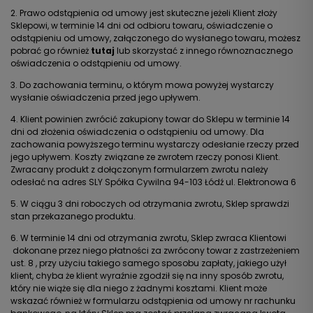
2. Prawo odstąpienia od umowy jest skuteczne jeżeli Klient złoży
Sklepowi, w terminie 14 dni od odbioru towaru, oświadczenie o
odstąpieniu od umowy, załączonego do wysłanego towaru, możesz
pobrać go również
tutaj
lub skorzystać z innego równoznacznego
oświadczenia o odstąpieniu od umowy.
3. Do zachowania terminu, o którym mowa powyżej wystarczy
wysłanie oświadczenia przed jego upływem.
4. Klient powinien zwrócić zakupiony towar do Sklepu w terminie 14
dni od złożenia oświadczenia o odstąpieniu od umowy. Dla
zachowania powyższego terminu wystarczy odesłanie rzeczy przed
jego upływem. Koszty związane ze zwrotem rzeczy ponosi Klient.
Zwracany produkt z dołączonym formularzem zwrotu należy
odesłać na adres SLY Spółka Cywilna 94-103 Łódź ul. Elektronowa 6
5. W ciągu 3 dni roboczych od otrzymania zwrotu, Sklep sprawdzi
stan przekazanego produktu.
6. W terminie 14 dni od otrzymania zwrotu, Sklep zwraca Klientowi
dokonane przez niego płatności za zwrócony towar z zastrzeżeniem
ust. 8 , przy użyciu takiego samego sposobu zapłaty, jakiego użył
klient, chyba że klient wyraźnie zgodził się na inny sposób zwrotu,
który nie wiąże się dla niego z żadnymi kosztami. Klient może
wskazać również w formularzu odstąpienia od umowy nr rachunku