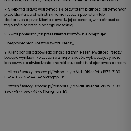
bankowego, na który Sklep ma zostać przelana zwracana kwota.
7. Sklep ma prawo wstrzymać się ze zwrotem płatności otrzymanych
przez klienta do chwili otrzymania rzeczy z powrotem lub
dostarczenia przez Klienta dowodu jej odesłania, w zależności od
tego, które zdarzenie nastąpi wcześniej.
8. Zwrot poniesionych przez Klienta kosztów nie obejmuje:
- bezpośrednich kosztów zwrotu rzeczy,
9. Klient ponosi odpowiedzialność za zmniejszenie wartości rzeczy
będące wynikiem korzystania z niej w sposób wykraczający poza
konieczny do stwierdzenia charakteru, cech i funkcjonowania rzeczy
https://zwroty-shoper.pl/?shop=sly.pl&id=019ecfef-d672-7180-
85a4-8771e5d4464d&lang=pl_PL
https://zwroty-shoper.pl/?shop=sly.pl&id=019ecfef-d672-7180-
85a4-8771e5d4464d&lang=en_EN