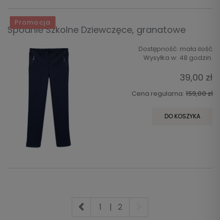
Promocja
Spodnie Szkolne Dziewczęce, granatowe
Dostępność:
mała ilość
Wysyłka w:
48 godzin.
39,00 zł
Cena regularna:
159,00 zł
DO KOSZYKA
1
|
2