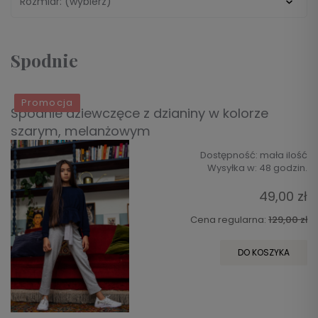
Rozmiar: (wybierz)
Spodnie
Promocja
Spodnie dziewczęce z dzianiny w kolorze
szarym, melanżowym
Dostępność:
mała ilość
Wysyłka w:
48 godzin.
49,00 zł
Cena regularna:
129,00 zł
DO KOSZYKA