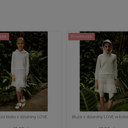
cja
Promocja
DO KOSZYKA
DO KOSZYKA
uza biała z dzianiny LOVE.
Bluza z dzianiny LOVE w kolo