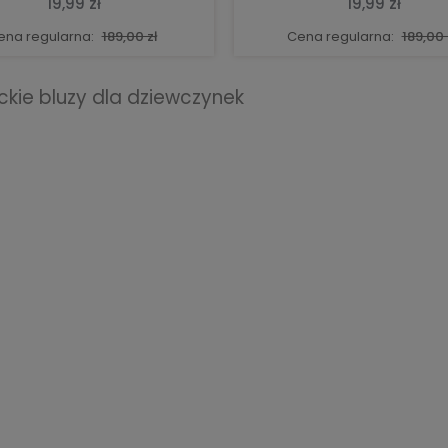
19,99 zł
19,99 zł
ena regularna:
189,00 zł
Cena regularna:
189,00 
ckie bluzy dla dziewczynek