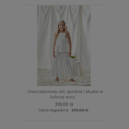
DO KOSZYKA
Dwuczęściowy set, spodnie i bluzka w
Ecru s
kolorze ecru
219,00 zł
Cena regularna:
269,00 zł
Ce