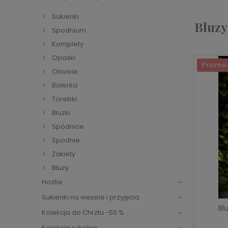
Sukienki
Bluzy
Spodnium
Komplety
Opaski
Promo
Obuwie
Bolerka
Torebki
Bluzki
Spódnice
Spodnie
Żakiety
Bluzy
Hostie
Sukienki na wesele i przyjęcia
Bl
Kolekcja do Chrztu -50 %
Kolekcja szkolna