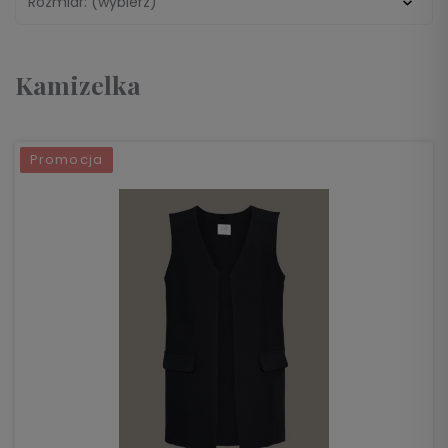
Rozmiar: (wybierz)
Kamizelka
Promocja
DO KOSZYKA