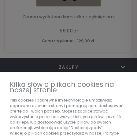
Czarna wydłużona kamizelka z pęknięciami
59,00 zł
Cena regularna:
129,00 zł
ZAKUPY
Kilka słów o plikach cookies na
naszej stronie
TWOJE KONTO
Pliki cookies i pokrewne im technologie umożliwiają
poprawne działanie strony i pomagają nam dostosować
ofertę do Twoich potrzeb. Możesz zaakceptować
INFORMACJE
wykorzystanie przez nas wszystkich tych plików i przejść
do sklepu lub dostosować użycie plików do swoich
preferencji, wybierając opcję "Dostosuj zgody".
Więcej o plikach cookies przeczytasz w naszej Polityce
MARKA