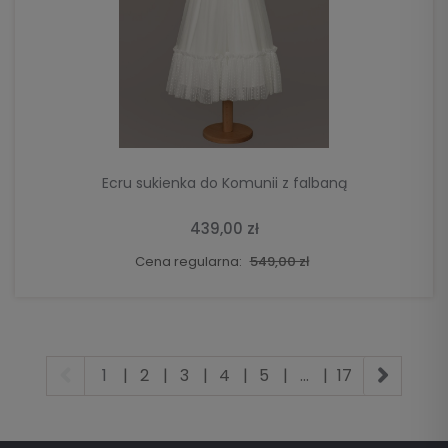
DO KOSZYKA
Ecru sukienka do Komunii z falbaną
439,00 zł
Cena regularna:
549,00 zł
1
|
2
|
3
|
4
|
5
|
...
|
17