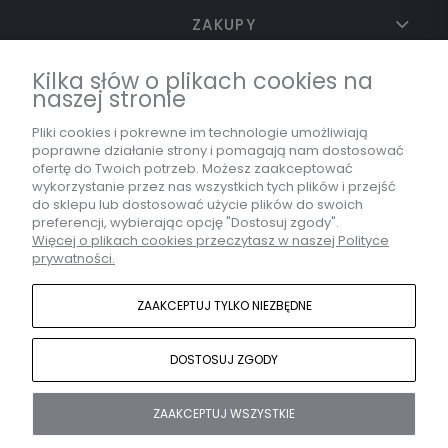
ZAKUPY
Kilka słów o plikach cookies na
naszej stronie
TWOJE KONTO
Pliki cookies i pokrewne im technologie umożliwiają
poprawne działanie strony i pomagają nam dostosować
INFORMACJE
ofertę do Twoich potrzeb. Możesz zaakceptować
wykorzystanie przez nas wszystkich tych plików i przejść
do sklepu lub dostosować użycie plików do swoich
preferencji, wybierając opcję "Dostosuj zgody".
Więcej o plikach cookies przeczytasz w naszej Polityce
MARKA
prywatności.
ZAAKCEPTUJ TYLKO NIEZBĘDNE
KONTAKT
DOSTOSUJ ZGODY
Sklep internetowy Shoper.pl
POKAŻ PEŁNĄ WERSJĘ STRONY
ZAAKCEPTUJ WSZYSTKIE