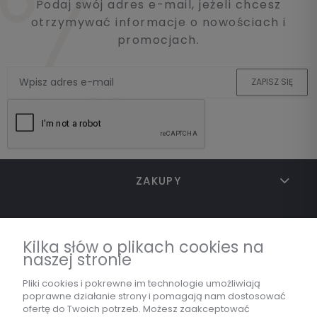
Podaj swój adres e-mail, jeżeli chcesz
otrzymywać informacje o nowościach i
promocjach.
ZAPISZ SIĘ
ZAKUPY
TWOJE KONTO
Kilka słów o plikach cookies na
naszej stronie
INFORMACJE
Pliki cookies i pokrewne im technologie umożliwiają
poprawne działanie strony i pomagają nam dostosować
ofertę do Twoich potrzeb. Możesz zaakceptować