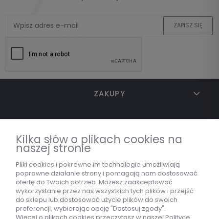
ZAPISZ SIĘ
ZAKUPY
TWOJE KONTO
Kilka słów o plikach cookies na
naszej stronie
INFORMACJE
Pliki cookies i pokrewne im technologie umożliwiają
poprawne działanie strony i pomagają nam dostosować
ofertę do Twoich potrzeb. Możesz zaakceptować
wykorzystanie przez nas wszystkich tych plików i przejść
MARKA
do sklepu lub dostosować użycie plików do swoich
preferencji, wybierając opcję "Dostosuj zgody".
Więcej o plikach cookies przeczytasz w naszej Polityce