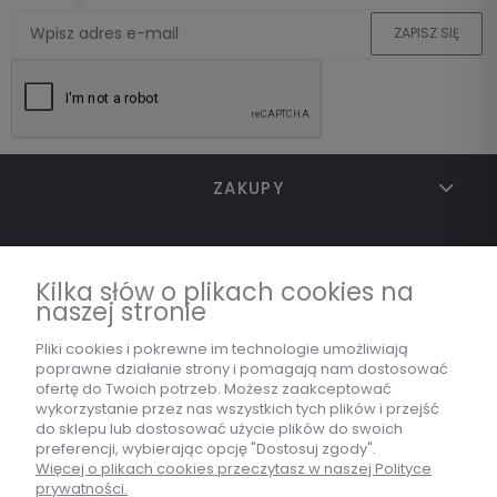
ZAPISZ SIĘ
ZAKUPY
TWOJE KONTO
Kilka słów o plikach cookies na
naszej stronie
INFORMACJE
Pliki cookies i pokrewne im technologie umożliwiają
poprawne działanie strony i pomagają nam dostosować
ofertę do Twoich potrzeb. Możesz zaakceptować
wykorzystanie przez nas wszystkich tych plików i przejść
MARKA
do sklepu lub dostosować użycie plików do swoich
preferencji, wybierając opcję "Dostosuj zgody".
Więcej o plikach cookies przeczytasz w naszej Polityce
prywatności.