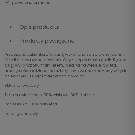
poleć znajomemu
Opis produktu:
Produkty powiązane
Przepiękna sukienka z falbaną wykonana ze zwiewnej tkaniny.
W talii przewiązana paskiem. W tyle zapinana na guzik. Rękaw
długi wykończony mankietem. Idealna na wesele, Święta,
uroczystości rodzinne, do szkoły i inne ważne momenty w życiu
dziewczynki. Długość sięgająca do kolan.
Skład surowcowy:
Tkanina wierzchnia: 70% wiskoza, 30% poliester
Podszewka: 100% bawełna
Kolor: granatowy.