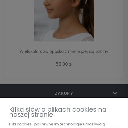
DO KOSZYKA
Wielokolorowa opaska z mieniącej się taśmy
59,00 zł
ZAKUPY
Kilka słów o plikach cookies na
naszej stronie
TWOJE KONTO
Pliki cookies i pokrewne im technologie umożliwiają